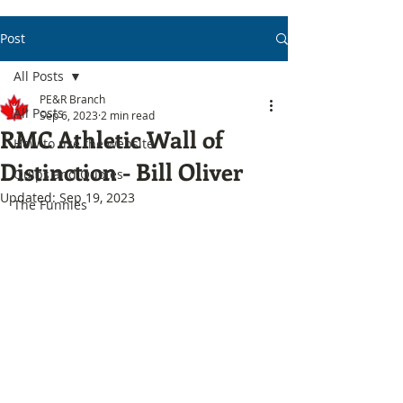
Post
All Posts
PE&R Branch
All Posts
Sep 6, 2023
2 min read
RMC Athletic Wall of
How to use the website
Distinction - Bill Oliver
Quips and Quotes
Updated:
Sep 19, 2023
The Funnies